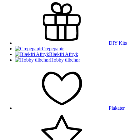
DIY Kits
Crepepapir
Blækfri Aftryk
Hobby tilbehør
Plakater