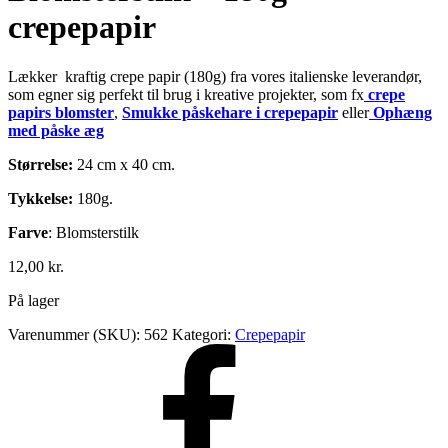
crepepapir
Lækker kraftig crepe papir (180g) fra vores italienske leverandør,
som egner sig perfekt til brug i kreative projekter, som fx
crepe
papirs blomster
,
Smukke påskehare i crepepapir
eller
Ophæng
med påske æg
Størrelse:
24 cm x 40 cm.
Tykkelse:
180g.
Farve
: Blomsterstilk
12,00
kr.
På lager
Varenummer (SKU):
562
Kategori:
Crepepapir