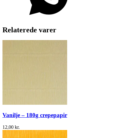
Relaterede varer
Vanilje – 180g crepepapir
12,00
kr.