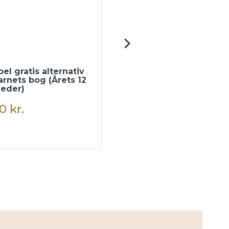
el gratis alternativ
Videoguide +
barnets bog (Årets 12
skabeloner til
eder)
Crepepapir Blomst kit
00
kr.
99,00
kr.