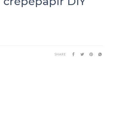
 i crepepapir DIY
SHARE