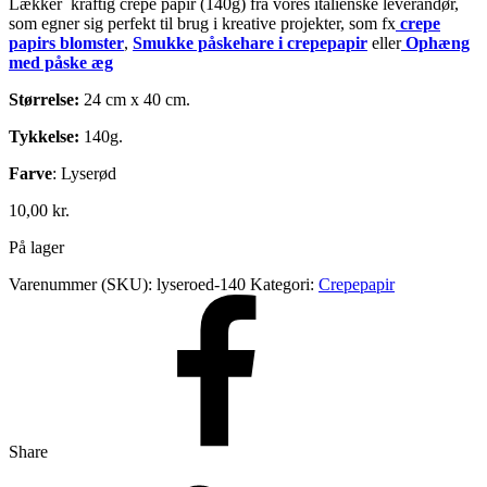
Lækker kraftig crepe papir (140g) fra vores italienske leverandør,
som egner sig perfekt til brug i kreative projekter, som fx
crepe
papirs blomster
,
Smukke påskehare i crepepapir
eller
Ophæng
med påske æg
Størrelse:
24 cm x 40 cm.
Tykkelse:
140g.
Farve
: Lyserød
10,00
kr.
På lager
Varenummer (SKU):
lyseroed-140
Kategori:
Crepepapir
Share