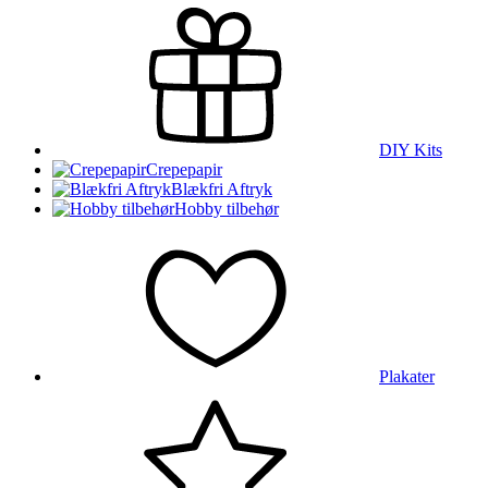
DIY Kits
Crepepapir
Blækfri Aftryk
Hobby tilbehør
Plakater