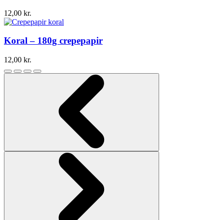
12,00
kr.
Koral – 180g crepepapir
12,00
kr.