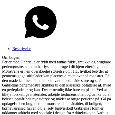
Beskrivelse
Om bogen:
Perler med Gabriella er fyldt med fantasifulde, smukke og brugbare
perlemønstre, som du har lyst til at bruge i dit hjem efterfølgende.
Mønstrene er i en overskuelig størrelse og i 1:1, hvilket betyder at
gennemsigtige stiftplader kan placeres direkte ovenpå mønstret. På
den måde kan hele familien kan være med, både store og små.
Gabriellas perlemønstre skubber til den klassiske opfattelse af, hvad
en perleplade er og kan. Det er nemlig ikke bare en plade. Ved at
tilføje forskellige materialer, arbejde tredimensionelt og tænke ud af
boksen opstår helt nye udtryk og måder at bruge perlerne på. Gå på
opdagelse i en bog, der har mønstre til alle årstider, til boligen,
børneværelset, haven og ja, selv bagværket! Gabriella Holm er
uddannet arkitekt med speciale i design fra Arkitektskolen Aarhus