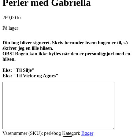
Perler med Gabriella
269,00
kr.
På lager
Din bog bliver signeret. Skriv herunder hvem bogen er til, så
skriver jeg en lille hilsen.
OBS! Bogen kan ikke byttes når den er personliggjort med en
hilsen.
Eks: "Til Silje"
Eks: "Til Victor og Agnes"
Varenummer (SKU):
perlebog
Kategori:
Bøger