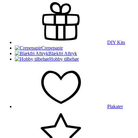
DIY Kits
Crepepapir
Blækfri Aftryk
Hobby tilbehør
Plakater