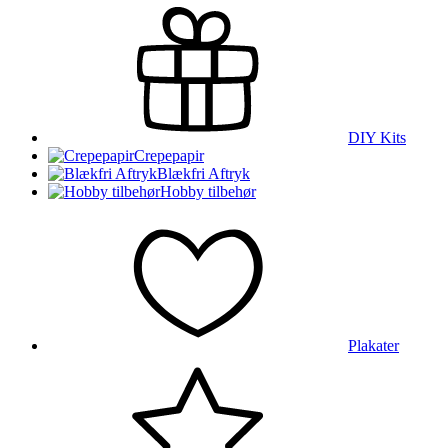
DIY Kits
Crepepapir
Blækfri Aftryk
Hobby tilbehør
Plakater