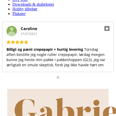
Downloads & skabeloner
Hobby tilbehør
Plakater
Caroline
31/07/2021
gt og pænt crepepapir + hurtig levering
Torsdag
Virkelig
 bestilte jeg nogle ruller crepepapir, lørdag morgen
produkt
 jeg hente min pakke i pakkeshoppen (GLS). Jeg var
talt en smule skeptisk, fordi jeg ikke havde hørt om
esiden før, men det var det sted med billigst og
repepapir, så jeg satsede. Jeg vil helt klar
ale andre at bruge denne hjemmeside
Desuden
t en dejlig overskuelig hjemmeside