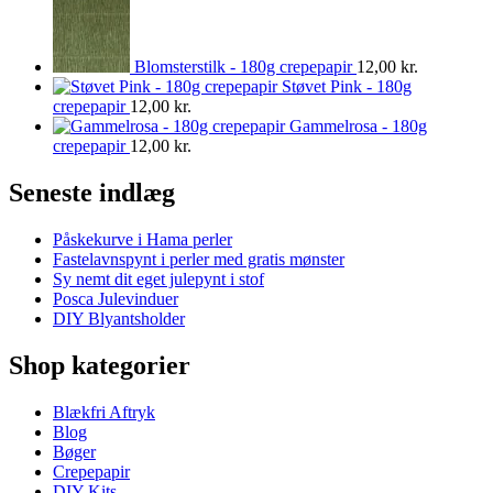
Blomsterstilk - 180g crepepapir
12,00
kr.
Støvet Pink - 180g
crepepapir
12,00
kr.
Gammelrosa - 180g
crepepapir
12,00
kr.
Seneste indlæg
Påskekurve i Hama perler
Fastelavnspynt i perler med gratis mønster
Sy nemt dit eget julepynt i stof
Posca Julevinduer
DIY Blyantsholder
Shop kategorier
Blækfri Aftryk
Blog
Bøger
Crepepapir
DIY Kits