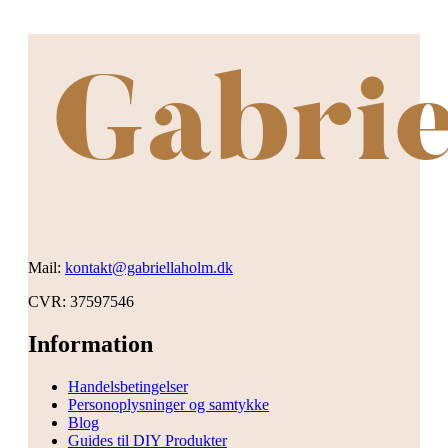
nbefale andre at bruge denne hjemmeside ☺️ Desuden
r det en dejlig overskuelig hjemmeside
Mail:
kontakt@gabriellaholm.dk
CVR: 37597546
Information
Handelsbetingelser
Personoplysninger og samtykke
Blog
Guides til DIY Produkter