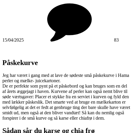
15/04/2025
83
Påskekurve
Jeg har været i gang med at lave de sødeste små påskekurve i Hama
perler og mælke- juicekartoner.
De er perfekte som pynt på et påskebord og kan bruges som en del
af årets æggejagt i haven. Kurvene af perler kan også nemt blive til
søde værtsgaver: Placer et stykke fra en serviet i kurven og fyld den
med lækker påskeslik. Det smarte ved at bruge en mælkekarton er
selvfølgelig at det er fedt at genbruge ting der bare skulle have været
smidt ud, men også at den bliver vandtæt! Så kan du nemlig også
forspirer i de små kurve og så karse eller chiafrø i dem.
Sådan sår du karse og chia frø