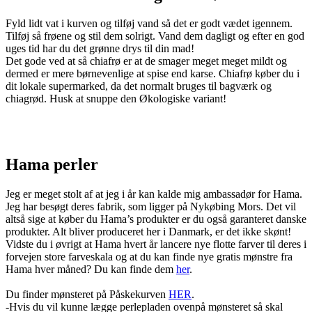
Fyld lidt vat i kurven og tilføj vand så det er godt vædet igennem.
Tilføj så frøene og stil dem solrigt. Vand dem dagligt og efter en god
uges tid har du det grønne drys til din mad!
Det gode ved at så chiafrø er at de smager meget meget mildt og
dermed er mere børnevenlige at spise end karse. Chiafrø køber du i
dit lokale supermarked, da det normalt bruges til bagværk og
chiagrød. Husk at snuppe den Økologiske variant!
Hama perler
Jeg er meget stolt af at jeg i år kan kalde mig ambassadør for Hama.
Jeg har besøgt deres fabrik, som ligger på Nykøbing Mors. Det vil
altså sige at køber du Hama’s produkter er du også garanteret danske
produkter. Alt bliver produceret her i Danmark, er det ikke skønt!
Vidste du i øvrigt at Hama hvert år lancere nye flotte farver til deres i
forvejen store farveskala og at du kan finde nye gratis mønstre fra
Hama hver måned? Du kan finde dem
her
.
Du finder mønsteret på Påskekurven
HER
.
-Hvis du vil kunne lægge perlepladen ovenpå mønsteret så skal