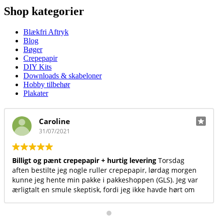
Shop kategorier
Blækfri Aftryk
Blog
Bøger
Crepepapir
DIY Kits
Downloads & skabeloner
Hobby tilbehør
Plakater
Caroline
31/07/2021
illigt og pænt crepepapir + hurtig levering
Torsdag
Virk
ften bestilte jeg nogle ruller crepepapir, lørdag morgen
pro
unne jeg hente min pakke i pakkeshoppen (GLS). Jeg var
rligtalt en smule skeptisk, fordi jeg ikke havde hørt om
jemmesiden før, men det var det sted med billigst og
nest crepepapir, så jeg satsede. Jeg vil helt klar