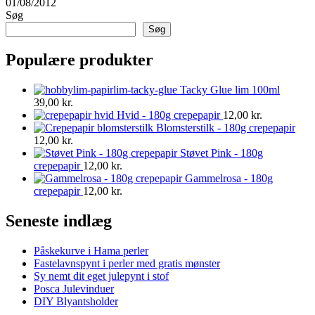
01/08/2012
Søg
Søg
Populære produkter
Tacky Glue lim 100ml
39,00
kr.
Hvid - 180g crepepapir
12,00
kr.
Blomsterstilk - 180g crepepapir
12,00
kr.
Støvet Pink - 180g
crepepapir
12,00
kr.
Gammelrosa - 180g
crepepapir
12,00
kr.
Seneste indlæg
Påskekurve i Hama perler
Fastelavnspynt i perler med gratis mønster
Sy nemt dit eget julepynt i stof
Posca Julevinduer
DIY Blyantsholder