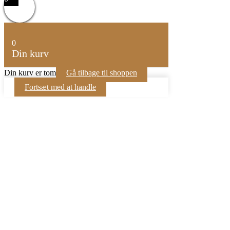
0
Din kurv
Din kurv er tom
Gå tilbage til shoppen
Fortsæt med at handle