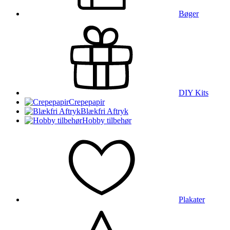
Bøger
DIY Kits
Crepepapir
Blækfri Aftryk
Hobby tilbehør
Plakater