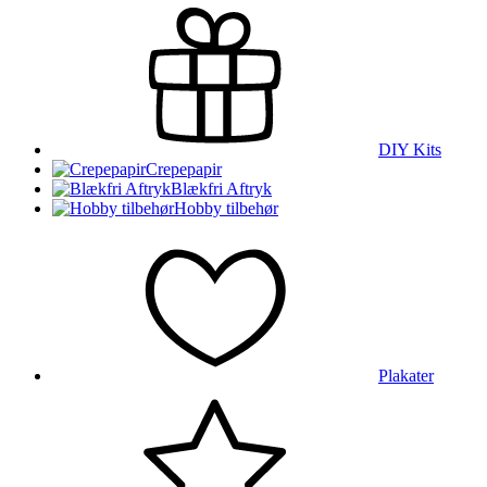
DIY Kits
Crepepapir
Blækfri Aftryk
Hobby tilbehør
Plakater