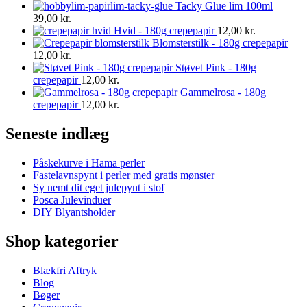
Tacky Glue lim 100ml
39,00
kr.
Hvid - 180g crepepapir
12,00
kr.
Blomsterstilk - 180g crepepapir
12,00
kr.
Støvet Pink - 180g
crepepapir
12,00
kr.
Gammelrosa - 180g
crepepapir
12,00
kr.
Seneste indlæg
Påskekurve i Hama perler
Fastelavnspynt i perler med gratis mønster
Sy nemt dit eget julepynt i stof
Posca Julevinduer
DIY Blyantsholder
Shop kategorier
Blækfri Aftryk
Blog
Bøger