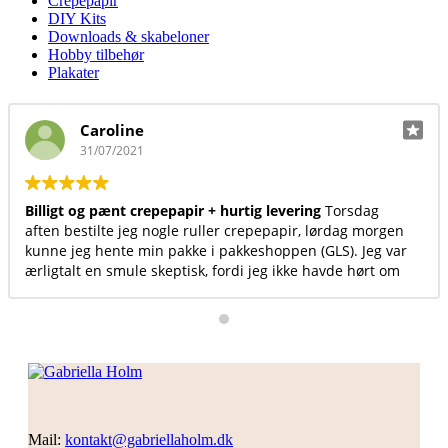
Crepepapir
DIY Kits
Downloads & skabeloner
Hobby tilbehør
Plakater
Caroline
31/07/2021
Billigt og pænt crepepapir + hurtig levering
Torsdag
aften bestilte jeg nogle ruller crepepapir, lørdag morgen
kunne jeg hente min pakke i pakkeshoppen (GLS). Jeg var
ærligtalt en smule skeptisk, fordi jeg ikke havde hørt om
hjemmesiden før, men det var det sted med billigst og
pænest crepepapir, så jeg satsede. Jeg vil helt klar
anbefale andre at bruge denne hjemmeside ☺️ Desuden
er det en dejlig overskuelig hjemmeside
Mail:
kontakt@gabriellaholm.dk