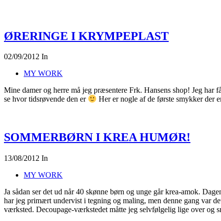
ØRERINGE I KRYMPEPLAST
02/09/2012
In
MY WORK
Mine damer og herre må jeg præsentere Frk. Hansens shop! Jeg har fået 
se hvor tidsrøvende den er
Her er nogle af de første smykker der er 
SOMMERBØRN I KREA HUMØR!
13/08/2012
In
MY WORK
Ja sådan ser det ud når 40 skønne børn og unge går krea-amok. Dagen 
har jeg primært undervist i tegning og maling, men denne gang var det
værksted. Decoupage-værkstedet måtte jeg selvfølgelig lige over og s