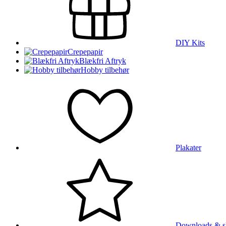
DIY Kits
Crepepapir
Blækfri Aftryk
Hobby tilbehør
Plakater
Downloads & s