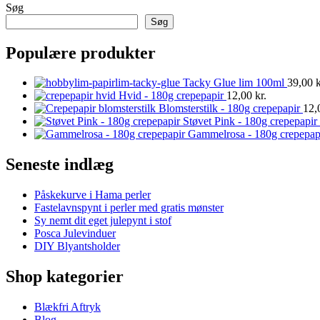
Søg
Søg
Populære produkter
Tacky Glue lim 100ml
39,00
k
Hvid - 180g crepepapir
12,00
kr.
Blomsterstilk - 180g crepepapir
12,
Støvet Pink - 180g crepepapir
Gammelrosa - 180g crepepap
Seneste indlæg
Påskekurve i Hama perler
Fastelavnspynt i perler med gratis mønster
Sy nemt dit eget julepynt i stof
Posca Julevinduer
DIY Blyantsholder
Shop kategorier
Blækfri Aftryk
Blog