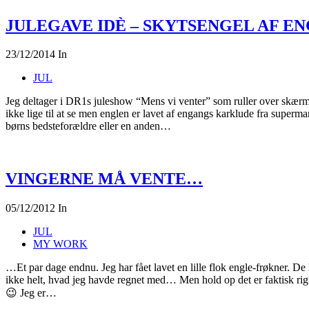
JULEGAVE IDÈ – SKYTSENGEL AF 
23/12/2014
In
JUL
Jeg deltager i DR1s juleshow “Mens vi venter” som ruller over skærmen
ikke lige til at se men englen er lavet af engangs karklude fra superm
børns bedsteforældre eller en anden…
VINGERNE MÅ VENTE…
05/12/2012
In
JUL
MY WORK
…Et par dage endnu. Jeg har fået lavet en lille flok engle-frøkner. De h
ikke helt, hvad jeg havde regnet med… Men hold op det er faktisk rigti
😉 Jeg er…