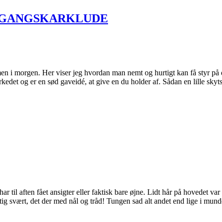
ENGANGSKARKLUDE
 i morgen. Her viser jeg hvordan man nemt og hurtigt kan få styr på de
arkedet og er en sød gaveidé, at give en du holder af. Sådan en lille sk
ar til aften fået ansigter eller faktisk bare øjne. Lidt hår på hovedet v
g svært, det der med nål og tråd! Tungen sad alt andet end lige i munde