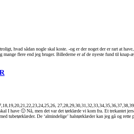
roligt, hvad sådan nogle skal koste. -og er der noget der er rart at have, 
g mange flere end jeg bruger. Billederne er af de nyeste fund til knap-æ
ER
16,17,18,19,20,21,22,23,24,25,26, 27,28,29,30,31,32,33,34,35,36,37,38
kal I have 🙂 Nå, men det var det tørklæde vi kom fra. Et trekantet jer
å med tubetørklæder. De ‘almindelige’ halstørklæder kan jeg gå og rette