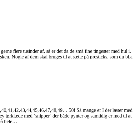
gerne flere tusinder af, så er det da de små fine tingester med hul i.
sken. Nogle af dem skal bruges til at sætte på øresticks, som du bl.a
,39,40,41,42,43,44,45,46,47,48,49… 50! Så mange er I der læser med
sey tørklæde med ‘snipper’ der både pynter og samtidig er med til at
 på hele…