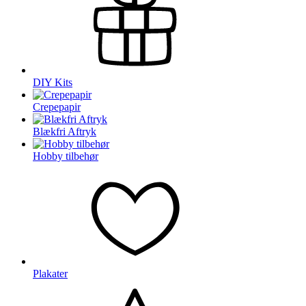
DIY Kits
Crepepapir
Blækfri Aftryk
Hobby tilbehør
Plakater