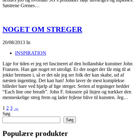
Søstrene Grenes…
NOGET OM STREGER
20/08/2013
In
INSPIRATION
Lige for tiden er jeg ret fascineret af den hollandske kunstner John
Franzen. Han gør noget ret utroligt. Er der noget der får mig til at
jokke bremsen i, så er det når jeg ser folk der kan skabe, ud af
næsten ingenting. Det kan han! John laver de mest komplekse
billeder bare ved hjælp af lige streger. Serien af tegninger hedder
“Each line one breath”. John F. fokusere på linjen og trækker den
menneskelige streg frem og lader fejlene blive til kunsten. Jeg…
1
2
3
→
Søg
Søg
Populære produkter