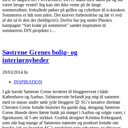
været længe ventet! Jeg kan slet ikke vente på de lange
sommeraftner, forkullede pølser på grillen og cykelture til is-kiosken.
Sommeren er lidt som julen. Det kræver forberedelse og før vi ved
af det så ér den der (heldigvis!). Derfor har jeg under Pinotex
kampagne “Sæt kulør på sommeren” samlet inspiration til
sommerens DIY-projekter i…
Søstrene Grenes bolig- og
interiørnyheder
20/03/2014
In
INSPIRATION
I går havde Søstrene Grene inviteret til bloggerevent i både
København og Aarhus. Sidstenævnte befandt jeg mig til sammen
med en masse andre søde jyde bloggere 😉 SG’s kreative direktør
Chresten Grene fortalte historier fra gamle dag, dengang Søstrene
Grene åbnede deres første butik på strøget i Aarhus og solgte varer, i
figenkasser, til 5 øre stykket. Grafisk designer Kristina Kirkegaard,
som står bag mange af Søstrenes mønstre og postkort fortalte om
hendes job og hvordan SG’s produkter nøje udvælges og tilpasses.