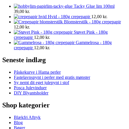
Tacky Glue lim 100ml
39,00
kr.
Hvid - 180g crepepapir
12,00
kr.
Blomsterstilk - 180g crepepapir
12,00
kr.
Støvet Pink - 180g
crepepapir
12,00
kr.
Gammelrosa - 180g
crepepapir
12,00
kr.
Seneste indlæg
Påskekurve i Hama perler
Fastelavnspynt i perler med gratis mønster
Sy nemt dit eget julepynt i stof
Posca Julevinduer
DIY Blyantsholder
Shop kategorier
Blækfri Aftryk
Blog
Bøger