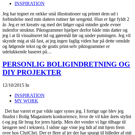
INSPIRATION
Jeg har tegnet en række små illustrationer og printet dem ud i
forbindelse med min datters rutiner før sengetid. Hun er lige fyldt 2
år. Jeg er ret kreativ og med det følger også mindre gode evner
indenfor struktur. Piktogrammer hjælper derfor både min datter og
jeg i at få visualiseret tid og gøremål før og under putningen. Jeg vil
skynde mig at slå fast, at jeg ingen faglig viden har på dette område
og følgende tekst og de gratis print-selv piktogrammer er
udelukkende baseret på…
PERSONLIG BOLIGINDRETNING OG
DIY PROJEKTER
12/10/2015
In
INSPIRATION
MY WORK
Det har været et par vilde uger synes jeg. I forrige uge blev jeg
finalist i Bolig Magasinets konkurrence, hvor de vil kåre årets stylist
(-og jeg får brug for jeres hjælp. Men det vender vi lige tilbage til
længere ned i teksten). I sidste uge viste jeg lidt af mit hjem frem
ovre hos ChriChri. Der er flere af jer der har spurgt til billeder af mit