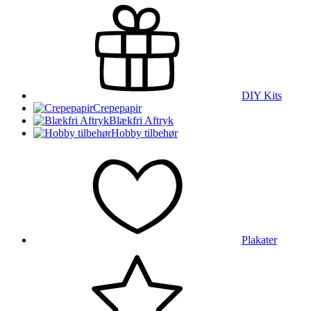
DIY Kits
Crepepapir
Blækfri Aftryk
Hobby tilbehør
Plakater