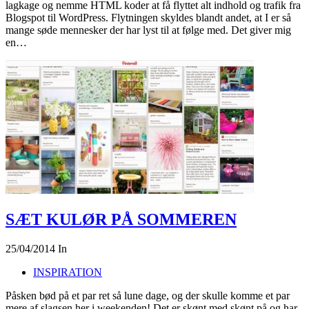
lagkage og nemme HTML koder at få flyttet alt indhold og trafik fra
Blogspot til WordPress. Flytningen skyldes blandt andet, at I er så
mange søde mennesker der har lyst til at følge med. Det giver mig
en…
SÆT KULØR PÅ SOMMEREN
25/04/2014
In
INSPIRATION
Påsken bød på et par ret så lune dage, og der skulle komme et par
mere af slagsen her i weekenden! Det er skønt med skønt på og har