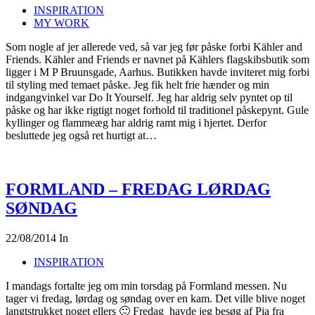
INSPIRATION
MY WORK
Som nogle af jer allerede ved, så var jeg før påske forbi Kähler and
Friends. Kähler and Friends er navnet på Kählers flagskibsbutik som
ligger i M P Bruunsgade, Aarhus. Butikken havde inviteret mig forbi
til styling med temaet påske. Jeg fik helt frie hænder og min
indgangvinkel var Do It Yourself. Jeg har aldrig selv pyntet op til
påske og har ikke rigtigt noget forhold til traditionel påskepynt. Gule
kyllinger og flammeæg har aldrig ramt mig i hjertet. Derfor
besluttede jeg også ret hurtigt at…
FORMLAND – FREDAG LØRDAG
SØNDAG
22/08/2014
In
INSPIRATION
I mandags fortalte jeg om min torsdag på Formland messen. Nu
tager vi fredag, lørdag og søndag over en kam. Det ville blive noget
langtstrukket noget ellers 🙂 Fredag havde jeg besøg af Pia fra