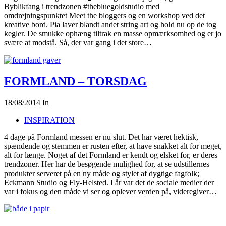
Byblikfang i trendzonen #thebluegoldstudio med
omdrejningspunktet Meet the bloggers og en workshop ved det
kreative bord. Pia laver blandt andet string art og hold nu op de tog
kegler. De smukke ophæng tiltrak en masse opmærksomhed og er jo
svære at modstå. Så, der var gang i det store…
FORMLAND – TORSDAG
18/08/2014
In
INSPIRATION
4 dage på Formland messen er nu slut. Det har været hektisk,
spændende og stemmen er rusten efter, at have snakket alt for meget,
alt for længe. Noget af det Formland er kendt og elsket for, er deres
trendzoner. Her har de besøgende mulighed for, at se udstillernes
produkter serveret på en ny måde og stylet af dygtige fagfolk;
Eckmann Studio og Fly-Helsted. I år var det de sociale medier der
var i fokus og den måde vi ser og oplever verden på, videregiver…