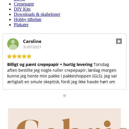
Crepepapir
DIY Kits
Downloads & skabeloner
Hobby tilbehør
Plakater
Annika Bak Hanse
23/06/2021
 + hurtig levering
Torsdag
Virkelig et fint sted at handle
uller crepepapir, lørdag morgen
produkterne, levering og kun
 i pakkeshoppen (GLS). Jeg var
, fordi jeg ikke havde hørt om
var det sted med billigst og
vil helt klar
 denne hjemmeside ☺️ Desuden
lig hjemmeside