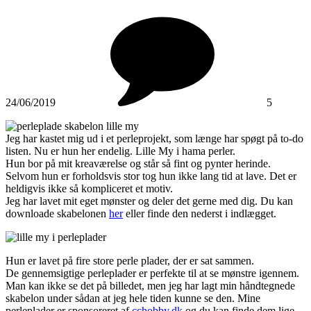
24/06/2019
5
Jeg har kastet mig ud i et perleprojekt, som længe har spøgt på to-do
listen. Nu er hun her endelig. Lille My i hama perler.
Hun bor på mit kreaværelse og står så fint og pynter herinde.
Selvom hun er forholdsvis stor tog hun ikke lang tid at lave. Det er
heldigvis ikke så kompliceret et motiv.
Jeg har lavet mit eget mønster og deler det gerne med dig. Du kan
downloade skabelonen
her
eller finde den nederst i indlægget.
Hun er lavet på fire store perle plader, der er sat sammen.
De gennemsigtige perleplader er perfekte til at se mønstre igennem.
Man kan ikke se det på billedet, men jeg har lagt min håndtegnede
skabelon under sådan at jeg hele tiden kunne se den. Mine
perleplader er sponsoreret af
cchobby.dk
og du kan finde dem lige