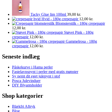
Tacky Glue lim 100ml
39,00
kr.
Hvid - 180g crepepapir
12,00
kr.
Blomsterstilk - 180g crepepapir
12,00
kr.
Støvet Pink - 180g
crepepapir
12,00
kr.
Gammelrosa - 180g
crepepapir
12,00
kr.
Seneste indlæg
Påskekurve i Hama perler
Fastelavnspynt i perler med gratis mønster
Sy nemt dit eget julepynt i stof
Posca Julevinduer
DIY Blyantsholder
Shop kategorier
Blækfri Aftryk
Blog