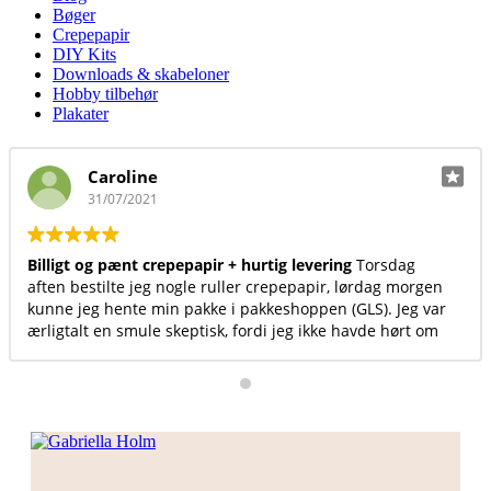
Bøger
Crepepapir
DIY Kits
Downloads & skabeloner
Hobby tilbehør
Plakater
Caroline
31/07/2021
Billigt og pænt crepepapir + hurtig levering
Torsdag
Vi
aften bestilte jeg nogle ruller crepepapir, lørdag morgen
pr
kunne jeg hente min pakke i pakkeshoppen (GLS). Jeg var
ærligtalt en smule skeptisk, fordi jeg ikke havde hørt om
hjemmesiden før, men det var det sted med billigst og
pænest crepepapir, så jeg satsede. Jeg vil helt klar
anbefale andre at bruge denne hjemmeside
Desuden
er det en dejlig overskuelig hjemmeside