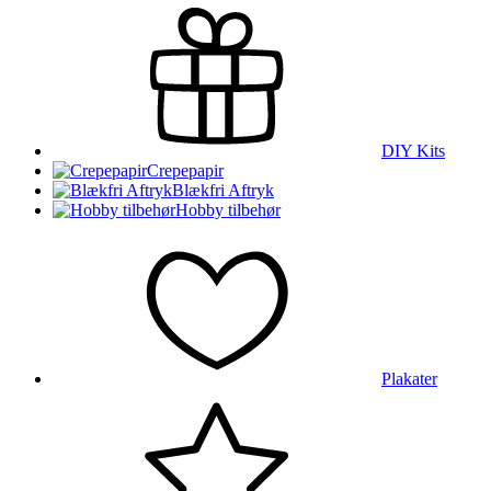
DIY Kits
Crepepapir
Blækfri Aftryk
Hobby tilbehør
Plakater