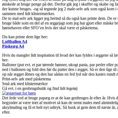
ønskede at bruge penge på det. Derfor gik jeg i skuffer og skabe og fa
der kunne bruges. -og så tegnede jeg 2 male-selv ark som også kom i 
sammen med lidt klistermærker.
De to mal-selv ark ligger jeg herind så du også kan printe dem. De er 
bruge både som en del af en æggejagt som jeg har gjort eller måske br
børnehaven eller SFO’en hvis der skal være et påsketema.
Du kan printe dem lige her:
Luftballon A4
Påskeæg A4
Hvis du mangler lidt inspiration til hvad der kan fyldes i æggene så l
her:
Balloner (put evt. et par tørrede bønner, ukogt pasta, par perler eller
ned i ballonen og fold den før du putter den i ægget. Så er den lige til 
op når ægget åbnes og den har sådan en fed lyd når den kastes rundt 
Print-selv ark med påsketema
Små ark med klistermærker
Gå evt. i en genbrugsbutik og find lidt legetøj
Det fede ved at bruge papæg er at de kan genbruges år efter år. Hvis 
begynder at være træt af motivet så kan de nemt males med almindeli
akrylmaling og få et helt nyt udtryk. Så husk at gem dem til næste år,
efter.