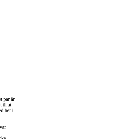
t par år
 til at
d her i
var
ikke