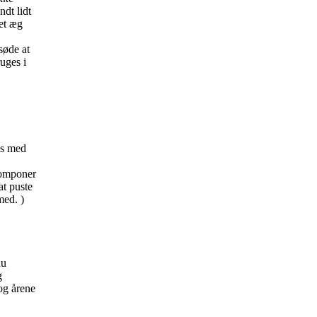
ndt lidt
et æg
søde at
uges i
æs med
 pomponer
at puste
med. )
du
g
 og årene