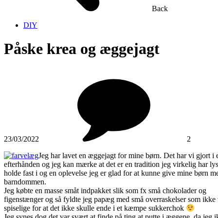
Back
DIY
Påske krea og æggejagt
23/03/2022
2
Jeg har lavet en æggejagt for mine børn. Det har vi gjort i e
efterhånden og jeg kan mærke at det er en tradition jeg virkelig har lyst
holde fast i og en oplevelse jeg er glad for at kunne give mine børn me
barndommen.
Jeg købte en masse småt indpakket slik som fx små chokolader og
figenstænger og så fyldte jeg papæg med små overraskelser som ikke 
spiselige for at det ikke skulle ende i et kæmpe sukkerchok
Jeg synes dog det var svært at finde på ting at putte i æggene, da jeg 