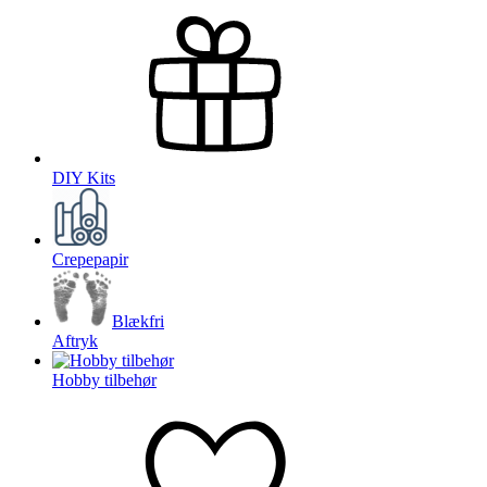
DIY Kits
Crepepapir
Blækfri
Aftryk
Hobby tilbehør