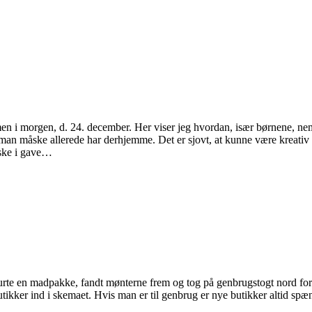
 i morgen, d. 24. december. Her viser jeg hvordan, især børnene, nemt o
ng man måske allerede har derhjemme. Det er sjovt, at kunne være kreati
åske i gave…
e en madpakke, fandt mønterne frem og tog på genbrugstogt nord for Aa
utikker ind i skemaet. Hvis man er til genbrug er nye butikker altid sp