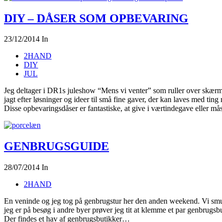
DIY – DÅSER SOM OPBEVARING
23/12/2014
In
2HAND
DIY
JUL
Jeg deltager i DR1s juleshow “Mens vi venter” som ruller over skærmen
jagt efter løsninger og ideer til små fine gaver, der kan laves med ti
Disse opbevaringsdåser er fantastiske, at give i værtindegave eller m
GENBRUGSGUIDE
28/07/2014
In
2HAND
En veninde og jeg tog på genbrugstur her den anden weekend. Vi smurt
jeg er på besøg i andre byer prøver jeg tit at klemme et par genbrugsb
Der findes et hav af genbrugsbutikker…