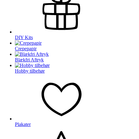
DIY Kits
Crepepapir
Blækfri Aftryk
Hobby tilbehør
Plakater