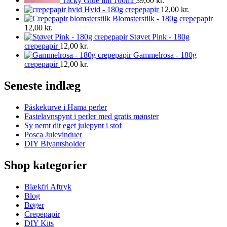
Tacky Glue lim 100ml
39,00
kr.
Hvid - 180g crepepapir
12,00
kr.
Blomsterstilk - 180g crepepapir
12,00
kr.
Støvet Pink - 180g
crepepapir
12,00
kr.
Gammelrosa - 180g
crepepapir
12,00
kr.
Seneste indlæg
Påskekurve i Hama perler
Fastelavnspynt i perler med gratis mønster
Sy nemt dit eget julepynt i stof
Posca Julevinduer
DIY Blyantsholder
Shop kategorier
Blækfri Aftryk
Blog
Bøger
Crepepapir
DIY Kits