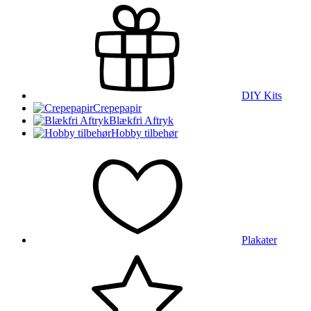
DIY Kits
Crepepapir
Blækfri Aftryk
Hobby tilbehør
Plakater