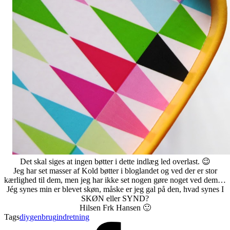
Det skal siges at ingen bøtter i dette indlæg led overlast. 😉
Jeg har set masser af Kold bøtter i bloglandet og ved der er stor
kærlighed til dem, men jeg har ikke set nogen gøre noget ved dem…
Jég synes min er blevet skøn, måske er jeg gal på den, hvad synes I
SKØN eller SYND?
Hilsen Frk Hansen 🙂
Tags
diy
genbrug
indretning