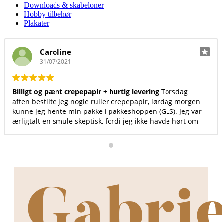
Downloads & skabeloner
Hobby tilbehør
Plakater
Annika Bak Hansen
23/06/2021
Virkelig et fint sted at handle. Kvaliteten er i top, både på
n
produkterne, levering og kundeservice.
r
n