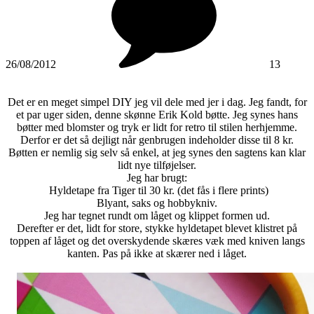
26/08/2012
13
Det er en meget simpel DIY jeg vil dele med jer i dag. Jeg fandt, for
et par uger siden, denne skønne Erik Kold bøtte. Jeg synes hans
bøtter med blomster og tryk er lidt for retro til stilen herhjemme.
Derfor er det så dejligt når genbrugen indeholder disse til 8 kr.
Bøtten er nemlig sig selv så enkel, at jeg synes den sagtens kan klar
lidt nye tilføjelser.
Jeg har brugt:
Hyldetape fra Tiger til 30 kr. (det fås i flere prints)
Blyant, saks og hobbykniv.
Jeg har tegnet rundt om låget og klippet formen ud.
Derefter er det, lidt for store, stykke hyldetapet blevet klistret på
toppen af låget og det overskydende skæres væk med kniven langs
kanten. Pas på ikke at skærer ned i låget.