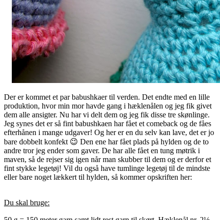
Der er kommet et par babushkaer til verden. Det endte med en lille
produktion, hvor min mor havde gang i hæklenålen og jeg fik givet
dem alle ansigter. Nu har vi delt dem og jeg fik disse tre skønlinge.
Jeg synes det er så fint babushkaen har fået et comeback og de fåes
efterhånen i mange udgaver! Og her er en du selv kan lave, det er jo
bare dobbelt konfekt 😉 Den ene har fået plads på hylden og de to
andre tror jeg ender som gaver. De har alle fået en tung møtrik i
maven, så de rejser sig igen når man skubber til dem og er derfor et
fint stykke legetøj! Vil du også have tumlinge legetøj til de mindste
eller bare noget lækkert til hylden, så kommer opskriften her:
Du skal bruge:
50 g = 150 meter garn samt lidt rest garn til skørt. Hæklenål nr. 2½.