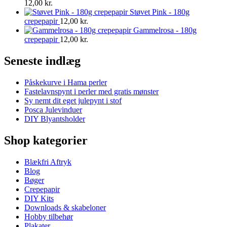
12,00
kr.
Støvet Pink - 180g
crepepapir
12,00
kr.
Gammelrosa - 180g
crepepapir
12,00
kr.
Seneste indlæg
Påskekurve i Hama perler
Fastelavnspynt i perler med gratis mønster
Sy nemt dit eget julepynt i stof
Posca Julevinduer
DIY Blyantsholder
Shop kategorier
Blækfri Aftryk
Blog
Bøger
Crepepapir
DIY Kits
Downloads & skabeloner
Hobby tilbehør
Plakater