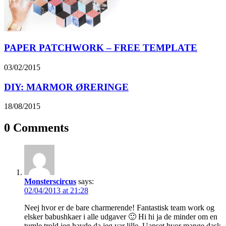
PAPER PATCHWORK – FREE TEMPLATE
03/02/2015
DIY: MARMOR ØRERINGE
18/08/2015
0 Comments
Monsterscircus
says:
02/04/2013 at 21:28
Neej hvor er de bare charmerende! Fantastisk team work og
elsker babushkaer i alle udgaver 🙂 Hi hi ja de minder om en
tumle trold jeg havde da jeg var lille. Uanset hvor mange dask