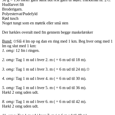
Hudfarvet filt
Broderigarn.
Polyestervat/Pudefyld
Rød tusch
Noget tungt som en møtrik eller små sten
Der hækles overalt med fm gennem begge maskelænker
Bund:
✩Slå 4 lm op og dan en ring med 1 km. Beg hver omg med 1
lm og slut med 1 km:
1. omg:
12 fm i ringen.
2. omg:
Tag 1 m ud i hver 2. m ( = 6 m ud til 18 m).
3. omg:
Tag 1 m ud i hver 3. m ( = 6 m ud til 24 m).✩
4. omg:
Tag 1 m ud i hver 4. m ( = 6 m ud til 30 m).
5. omg:
Tag 1 m ud i hver 5. m ( = 6 m ud til 36 m).
Hækl 2 omg uden udt.
8. omg:
Tag 1 m ud i hver 6. m ( = 6 m ud til 42 m).
Hækl 2 omg uden udt.