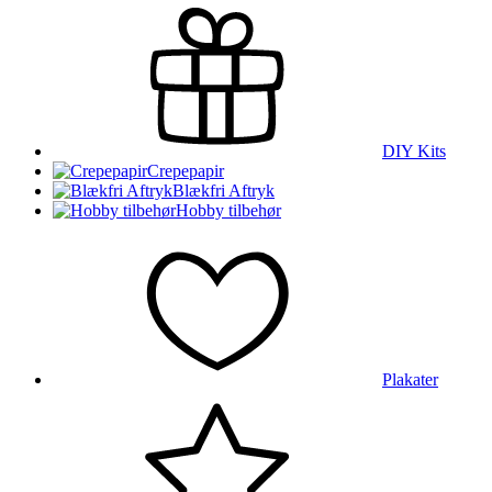
DIY Kits
Crepepapir
Blækfri Aftryk
Hobby tilbehør
Plakater