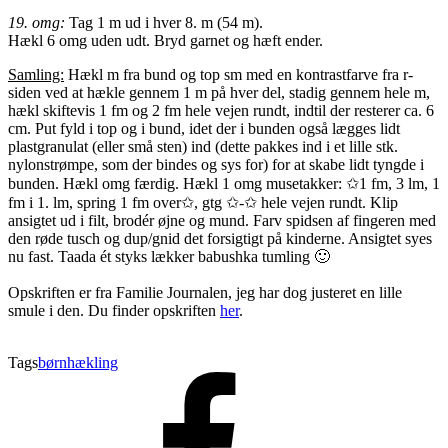
19. omg:
Tag 1 m ud i hver 8. m (54 m).
Hækl 6 omg uden udt. Bryd garnet og hæft ender.
Samling:
Hækl m fra bund og top sm med en kontrastfarve fra r-
siden ved at hækle gennem 1 m på hver del, stadig gennem hele m,
hækl skiftevis 1 fm og 2 fm hele vejen rundt, indtil der resterer ca. 6
cm. Put fyld i top og i bund, idet der i bunden også lægges lidt
plastgranulat (eller små sten) ind (dette pakkes ind i et lille stk.
nylonstrømpe, som der bindes og sys for) for at skabe lidt tyngde i
bunden. Hækl omg færdig. Hækl 1 omg musetakker: ✩1 fm, 3 lm, 1
fm i 1. lm, spring 1 fm over✩, gtg ✩-✩ hele vejen rundt. Klip
ansigtet ud i filt, brodér øjne og mund. Farv spidsen af fingeren med
den røde tusch og dup/gnid det forsigtigt på kinderne. Ansigtet syes
nu fast. Taada ét styks lækker babushka tumling 🙂
Opskriften er fra Familie Journalen, jeg har dog justeret en lille
smule i den. Du finder opskriften
her
.
Tags
børn
hækling