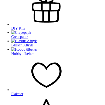
DIY Kits
Crepepapir
Blækfri Aftryk
Hobby tilbehør
Plakater