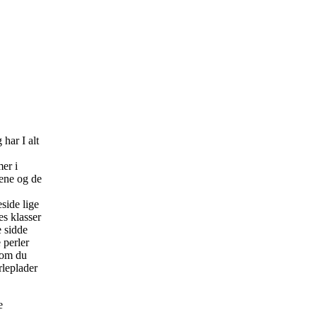
har I alt
mer i
rene og de
side lige
es klasser
e sidde
 perler
 som du
erleplader