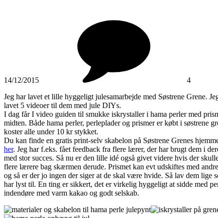
14/12/2015
4
Jeg har lavet et lille hyggeligt julesamarbejde med Søstrene Grene. Jeg 
lavet 5 videoer til dem med jule DIYs.
I dag får I video guiden til smukke iskrystaller i hama perler med pris
midten. Både hama perler, perleplader og prismer er købt i søstrene g
koster alle under 10 kr stykket.
Du kan finde en gratis print-selv skabelon på Søstrene Grenes hjemme
her
. Jeg har f.eks. fået feedback fra flere lærer, der har brugt dem i der
med stor succes. Så nu er den lille idé også givet videre hvis der skull
flere lærere bag skærmen derude. Prismet kan evt udskiftes med andre
og så er der jo ingen der siger at de skal være hvide. Så lav dem lige
har lyst til. En ting er sikkert, det er virkelig hyggeligt at sidde med p
indendøre med varm kakao og godt selskab.