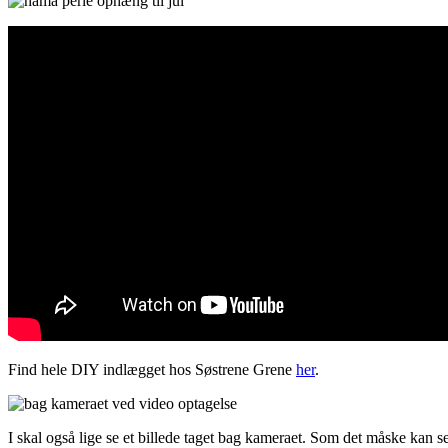
Find hele DIY indlægget hos Søstrene Grene
her
.
I skal også lige se et billede taget bag kameraet. Som det måske kan se