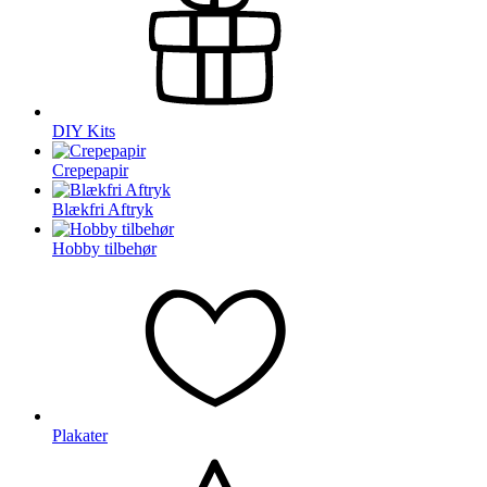
DIY Kits
Crepepapir
Blækfri Aftryk
Hobby tilbehør
Plakater