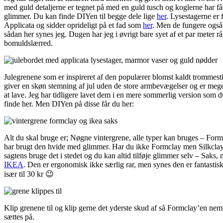
med guld detaljerne er tegnet på med en guld tusch og koglerne har få
glimmer. Du kan finde DIYen til begge dele lige
her
. Lysestagerne er 
Applicata og sidder oprideligt på et fad som
her
. Men de fungere også 
sådan her synes jeg. Dugen har jeg i øvrigt bare syet af et par meter r
bomuldslærred.
Julegrenene som er inspireret af den populærer blomst kaldt trommest
giver en skøn stemning af jul uden de store armbevægelser og er me
at lave. Jeg har tidligere lavet dem i en mere sommerlig version som 
finde her. Men DIYen på disse får du her:
Alt du skal bruge er; Nøgne vintergrene, alle typer kan bruges – Form
har brugt den hvide med glimmer. Har du ikke Formclay men Silkcla
sagtens bruge det i stedet og du kan altid tilføje glimmer selv – Saks, 
IKEA
. Den er ergonomisk ikke særlig rar, men synes den er fantasti
især til 30 kr 😉
Klip grenene til og klip gerne det yderste skud af så Formclay’en ne
sættes på.