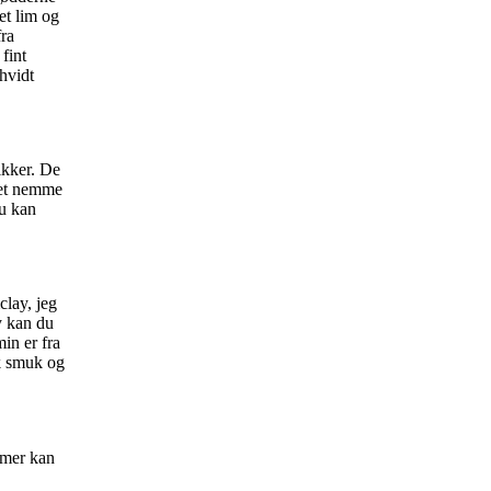
et lim og
fra
fint
åhvidt
ikker. De
get nemme
du kan
clay, jeg
y kan du
min er fra
sk smuk og
mmer kan