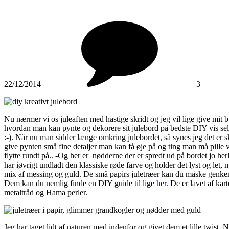
22/12/2014
3
Nu nærmer vi os juleaften med hastige skridt og jeg vil lige give mit 
hvordan man kan pynte og dekorere sit julebord på bedste DIY vis se
:-). Når nu man sidder længe omkring julebordet, så synes jeg det er s
give pynten små fine detaljer man kan få øje på og ting man må pille 
flytte rundt på.. -Og her er nødderne der er spredt ud på bordet jo her
har iøvrigt undladt den klassiske røde farve og holder det lyst og let, 
mix af messing og guld. De små papirs juletræer kan du måske genk
Dem kan du nemlig finde en DIY guide til lige
her
. De er lavet af kar
metaltråd og Hama perler.
Jeg har taget lidt af naturen med indenfor og givet dem et lille twist.