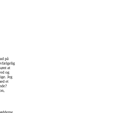
bud på
lvfælgelig
kønt at
ved og
lige. Jeg
med et
ende?
ton,
 Nødderne