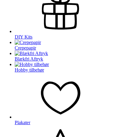
DIY Kits
Crepepapir
Blækfri Aftryk
Hobby tilbehør
Plakater