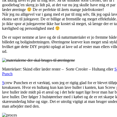
fik aldrig lavet et par til mig selv. Så de smukke sorte creoler, der lå i
goodiebag’en skreg jo lidt på, at det var nu jeg skulle have mig et par
læder øreringe
De er perfekte til årets mange julefrokoster!
Når jeg nu alligevel var i gang med et par til mig selv, fik jeg også lave
ekstra sæt til julegaver. De er billige at fremstille og meget effektfulde
jo ikke spor at julegaverne ikke har kostet så meget, så længe der er ta
kærlighed og personlighed med
De er super nemme at lave og de rå naturmaterialer er jo fremme båd
billedet og boligindretningen. Øreringene kræver kun meget små styk
hvilket gør dette DIY projekt oplagt at lave ud af rester man ellers vil
ud.
Materielaer: Skind eller læder rester – Sorte Creoler – Hultang eller
S
Punch
S
crew Punchen er et værktøj, som jeg er rigtig glad for er blevet tilføje
kreakassen. Hvor en hultang kun kan lave huller i kanten, kan Screw
lave huller inde midt på et areal og i det hele taget lige hvor man har b
lave huller. Der følger 3 hulstørrelser med i købet og de er ret skarpe 
skæreunderlag hilse og sige. Det er utrolig vigtigt at man bruger unde
man arbejder med den.