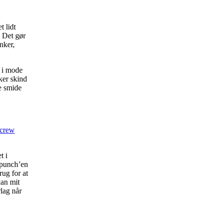
t lidt
. Det gør
nker,
e i mode
ker skind
le smide
crew
t i
 punch’en
rug for at
kan mit
rlag når