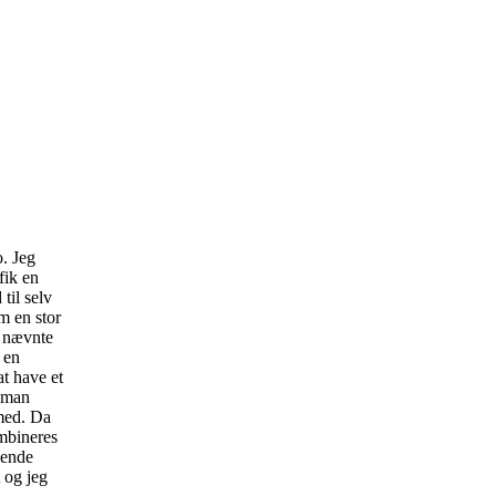
. Jeg
fik en
 til selv
m en stor
e nævnte
 en
at have et
m man
 med. Da
ombineres
nende
t og jeg