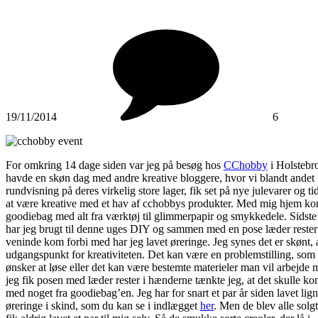
19/11/2014
6
For omkring 14 dage siden var jeg på besøg hos
CChobby
i Holstebro
havde en skøn dag med andre kreative bloggere, hvor vi blandt andet 
rundvisning på deres virkelig store lager, fik set på nye julevarer og tid
at være kreative med et hav af cchobbys produkter. Med mig hjem ko
goodiebag med alt fra værktøj til glimmerpapir og smykkedele. Sidst
har jeg brugt til denne uges DIY og sammen med en pose læder rester
veninde kom forbi med har jeg lavet øreringe. Jeg synes det er skønt, 
udgangspunkt for kreativiteten. Det kan være en problemstilling, so
ønsker at løse eller det kan være bestemte materieler man vil arbejde
jeg fik posen med læder rester i hænderne tænkte jeg, at det skulle k
med noget fra goodiebag’en. Jeg har for snart et par år siden lavet lig
øreringe i skind, som du kan se i indlægget
her
. Men de blev alle solg