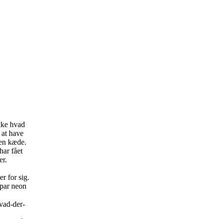
ikke hvad
 at have
å en kæde.
har fået
er.
r for sig.
 par neon
hvad-der-