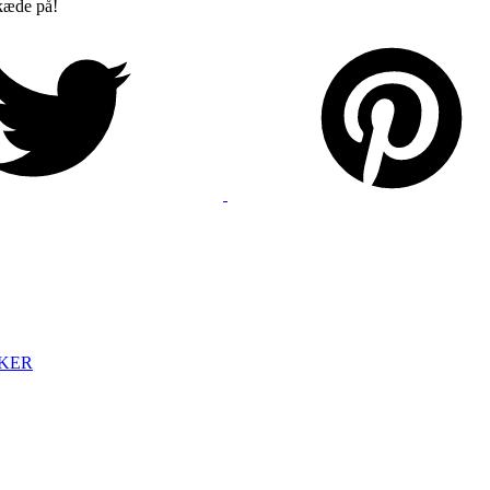
 kæde på!
KER