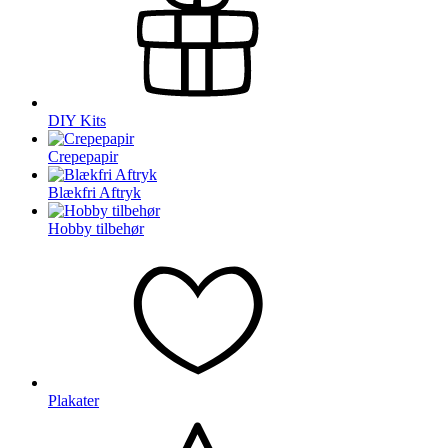
DIY Kits
Crepepapir
Blækfri Aftryk
Hobby tilbehør
Plakater