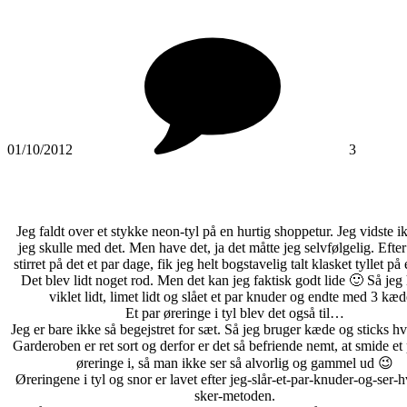
01/10/2012
3
Jeg faldt over et stykke neon-tyl på en hurtig shoppetur. Jeg vidste 
jeg skulle med det. Men have det, ja det måtte jeg selvfølgelig. Efter
stirret på det et par dage, fik jeg helt bogstavelig talt klasket tyllet p
Det blev lidt noget rod. Men det kan jeg faktisk godt lide 🙂 Så jeg 
viklet lidt, limet lidt og slået et par knuder og endte med 3 kæd
Et par øreringe i tyl blev det også til…
Jeg er bare ikke så begejstret for sæt. Så jeg bruger kæde og sticks hve
Garderoben er ret sort og derfor er det så befriende nemt, at smide et
øreringe i, så man ikke ser så alvorlig og gammel ud 😉
Øreringene i tyl og snor er lavet efter jeg-slår-et-par-knuder-og-ser-
sker-metoden.