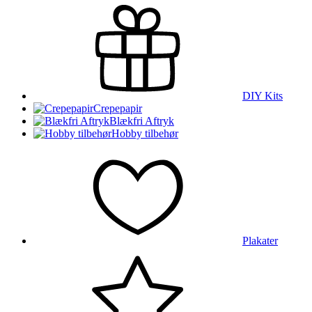
DIY Kits
Crepepapir
Blækfri Aftryk
Hobby tilbehør
Plakater