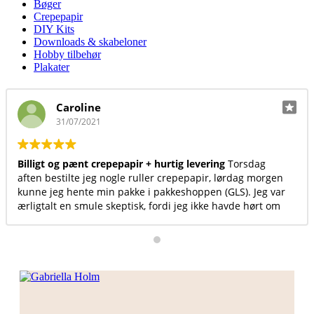
Bøger
Crepepapir
DIY Kits
Downloads & skabeloner
Hobby tilbehør
Plakater
Caroline
31/07/2021
igt og pænt crepepapir + hurtig levering
Torsdag
Virkeli
n bestilte jeg nogle ruller crepepapir, lørdag morgen
produk
e jeg hente min pakke i pakkeshoppen (GLS). Jeg var
gtalt en smule skeptisk, fordi jeg ikke havde hørt om
mesiden før, men det var det sted med billigst og
 crepepapir, så jeg satsede. Jeg vil helt klar
fale andre at bruge denne hjemmeside
Desuden
et en dejlig overskuelig hjemmeside