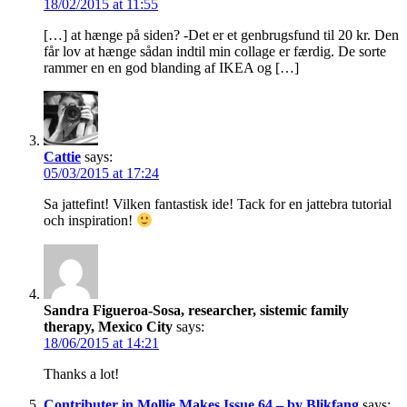
18/02/2015 at 11:55
[…] at hænge på siden? -Det er et genbrugsfund til 20 kr. Den
får lov at hænge sådan indtil min collage er færdig. De sorte
rammer en en god blanding af IKEA og […]
Cattie
says:
05/03/2015 at 17:24
Sa jattefint! Vilken fantastisk ide! Tack for en jattebra tutorial
och inspiration!
Sandra Figueroa-Sosa, researcher, sistemic family
therapy, Mexico City
says:
18/06/2015 at 14:21
Thanks a lot!
Contributer in Mollie Makes Issue 64 – by Blikfang
says: