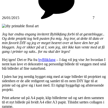
26/01/2015
7
Jeg har endnu engang inviteret Byblikfang forbi til at gæsteblogge..
Og dette projekt tog helt pusten fra mig. Jeg tror, at dette til dato er
min favorit DIY og jeg er meget beæret over at have den her på
bloggen. Jeg er sikker på at I, som jeg, slet ikke kan vente med at få
gang i printer og saks.. for nu skal der leges!
Hej igen! Det er Pia fra
byBlikfang
– I dag vil jeg vise Jer hvordan I
nemt kan lave et dekorativt og personligt billede til væggen med små
blå billeder af fine naturfund.
I julen har jeg nemlig hygget mig med at tage billeder til projektet og
sidenhen er de alle redigeret og samlet til en nem DIY lige til at
printe ud og give sig i kast med. Et rigtigt hyggeligt og afstressende
projekt.
Print arkene ud på A4 papir, klip billederne ud og sæt dem sammen
til et nyt billede på hvidt A4 eller A3 papir. Tilsidst sættes collagen i
ramme.