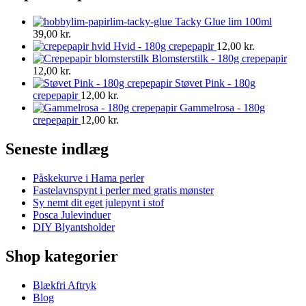
Tacky Glue lim 100ml
39,00
kr.
Hvid - 180g crepepapir
12,00
kr.
Blomsterstilk - 180g crepepapir
12,00
kr.
Støvet Pink - 180g
crepepapir
12,00
kr.
Gammelrosa - 180g
crepepapir
12,00
kr.
Seneste indlæg
Påskekurve i Hama perler
Fastelavnspynt i perler med gratis mønster
Sy nemt dit eget julepynt i stof
Posca Julevinduer
DIY Blyantsholder
Shop kategorier
Blækfri Aftryk
Blog