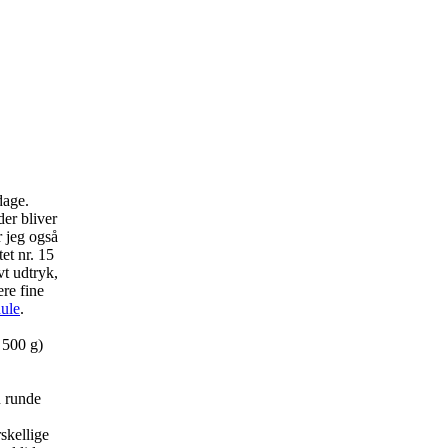
dage.
er bliver
r jeg også
et nr. 15
vt udtryk,
ere fine
hule
.
 500 g)
n runde
skellige