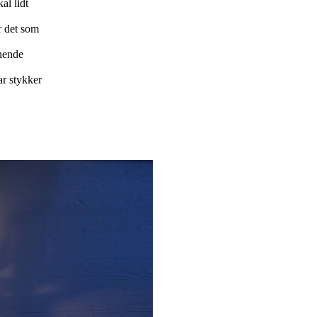
al lidt
r det som
gnende
ar stykker