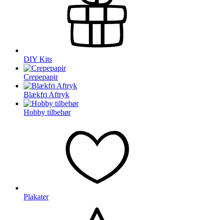
DIY Kits
Crepepapir
Blækfri Aftryk
Hobby tilbehør
Plakater