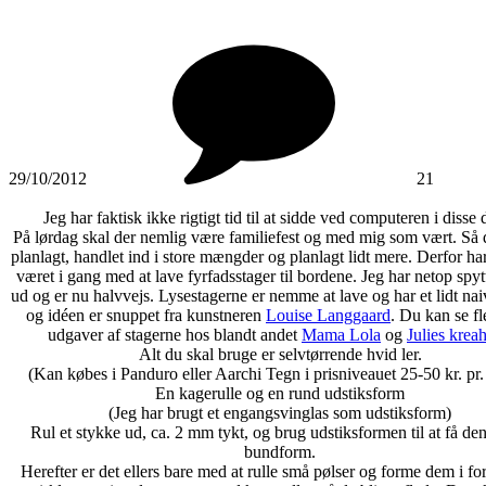
29/10/2012
21
Jeg har faktisk ikke rigtigt tid til at sidde ved computeren i disse 
På lørdag skal der nemlig være familiefest og med mig som vært. Så d
planlagt, handlet ind i store mængder og planlagt lidt mere. Derfor ha
været i gang med at lave fyrfadsstager til bordene. Jeg har netop spytt
ud og er nu halvvejs. Lysestagerne er nemme at lave og har et lidt nai
og idéen er snuppet fra kunstneren
Louise Langgaard
. Du kan se fl
udgaver af stagerne hos blandt andet
Mama Lola
og
Julies krea
Alt du skal bruge er selvtørrende hvid ler.
(Kan købes i Panduro eller Aarchi Tegn i prisniveauet 25-50 kr. pr.
En kagerulle og en rund udstiksform
(Jeg har brugt et engangsvinglas som udstiksform)
Rul et stykke ud, ca. 2 mm tykt, og brug udstiksformen til at få de
bundform.
Herefter er det ellers bare med at rulle små pølser og forme dem i for