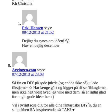
Kh Christina
Frk. Hansen
says:
09/12/2013 at 21:52
Dejligt du synes om idéen! 🙂
Hav en dejlig december
Arvingen.com
says:
07/12/2013 at 23:03
Så fin en DIY på søde julede (og endda ikke så) julede
filtstjerner ☆ Har længe gået og kigget på disse filtkuglerne,
men ikke helt vidst hvad jeg ville med dem, så er rigtig glad
for nogle gode idéer her : )
Vil i øvrigt rose dig for alle dine fantastiske DIY`s, du er
simpelthen SÅ inspirerende, så TAK! ♥