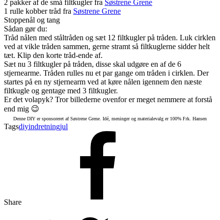
2 pakker af de små filtkugler fra
Søstrene Grene
1 rulle kobber tråd fra
Søstrene Grene
Stoppenål og tang
Sådan gør du:
Tråd nålen med ståltråden og sæt 12 filtkugler på tråden. Luk cirklen
ved at vikle tråden sammen, gerne stramt så filtkuglerne sidder helt
tæt. Klip den korte tråd-ende af.
Sæt nu 3 filtkugler på tråden, disse skal udgøre en af de 6
stjernearme. Tråden rulles nu et par gange om tråden i cirklen. Der
startes på en ny stjernearm ved at køre nålen igennem den næste
filtkugle og gentage med 3 filtkugler.
Er det volapyk? Tror billederne ovenfor er meget nemmere at forstå
end mig 😉
Denne DIY er sponsoreret af Søstrene Grene. Idé, meninger og materialevalg er 100% Frk. Hansen
Tags
diy
indretning
jul
Share