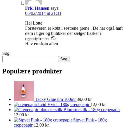
Frk. Hansen
says:
05/02/2014 at 21:31
Hej Lotte
Forstøveren er købt i søstrene grene.. De har også haft
dem i tiger og butikker der sælger flasker i
rejsestørrelser 🙂
Hav en skøn aften
Søg
Søg
Populære produkter
Tacky Glue lim 100ml
39,00
kr.
Hvid - 180g crepepapir
12,00
kr.
Blomsterstilk - 180g crepepapir
12,00
kr.
Støvet Pink - 180g
crepepapir
12,00
kr.