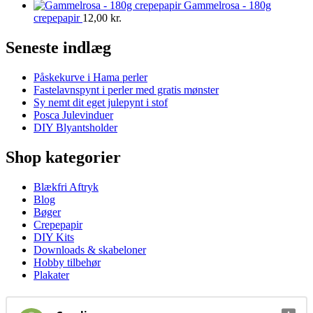
Gammelrosa - 180g
crepepapir
12,00
kr.
Seneste indlæg
Påskekurve i Hama perler
Fastelavnspynt i perler med gratis mønster
Sy nemt dit eget julepynt i stof
Posca Julevinduer
DIY Blyantsholder
Shop kategorier
Blækfri Aftryk
Blog
Bøger
Crepepapir
DIY Kits
Downloads & skabeloner
Hobby tilbehør
Plakater