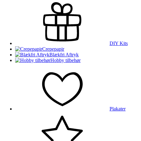
DIY Kits
Crepepapir
Blækfri Aftryk
Hobby tilbehør
Plakater