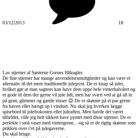
03/12/2013
18
Lav stjerner af Søstrene Grenes filtkugler.
De fine stjerner har mange anvendelsesmuligheder og kan være et
alternativ til det mere traditionelle julepynt. De er knap så julet,
hvilket gør at man sagtens kan have dem oppe hele vinterhalvåret og
er gode til dem der gerne vil jule lidt, men har svært ved at gå all in
på gran, glimmer og gamle nisser 😉 De er skønne på et par grene
fra haven eller hængt op i vinduet. Nu skal jeg hverken lægge
spisebord til julefrokosten eller juleaften. Men havde det været
tilfældet, ville jeg helt sikkert have pyntet med disse stjerner. De er
perfekte i små vaser med vintergrene.. -og så er de rigtig skønne som
prikken over i’et på julegaverne.
Du skal bruge: