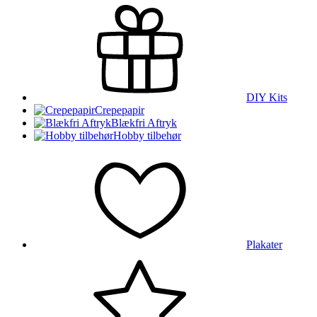
DIY Kits
Crepepapir
Blækfri Aftryk
Hobby tilbehør
Plakater