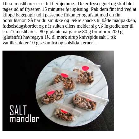
Disse muslibarer er et hit herhjemme.. De er fryseegnet og skal blot
tages ud af fryseren 15 minutter før spisning. Pak dem fint ind ved at
klippe bagepapir ud i passende firkanter og afslut med en fin
bomuldsnor. Så har du smukke og lækre snacks til både madpakken,
fødselsdagsbordet og når sulten ellers melder sig 🙂 Ingredienser til
ca. 25 muslibarer: 80 g plantemargarine 80 g brunfarin 200 g
(glutenfri) havregryn 1½ dl mørk sirup knivspids salt 1 tsk
vaniliesukker 10 g sesamfrø og solsikkekerner…