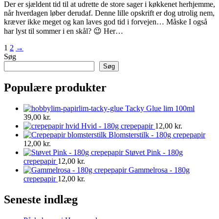
Der er sjældent tid til at udrette de store sager i køkkenet herhjemme,
når hverdagen løber derudaf. Denne lille opskrift er dog utrolig nem,
kræver ikke meget og kan laves god tid i forvejen… Måske I også
har lyst til sommer i en skål? 😉 Her…
1
2
→
Søg
Søg
Populære produkter
Tacky Glue lim 100ml
39,00
kr.
Hvid - 180g crepepapir
12,00
kr.
Blomsterstilk - 180g crepepapir
12,00
kr.
Støvet Pink - 180g
crepepapir
12,00
kr.
Gammelrosa - 180g
crepepapir
12,00
kr.
Seneste indlæg