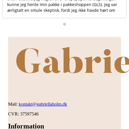
 var
 om
g
den
Mail:
kontakt@gabriellaholm.dk
CVR: 37597546
Information