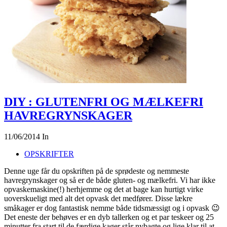
DIY : GLUTENFRI OG MÆLKEFRI
HAVREGRYNSKAGER
11/06/2014
In
OPSKRIFTER
Denne uge får du opskriften på de sprødeste og nemmeste
havregrynskager og så er de både gluten- og mælkefri. Vi har ikke
opvaskemaskine(!) herhjemme og det at bage kan hurtigt virke
uoverskueligt med alt det opvask det medfører. Disse lækre
småkager er dog fantastisk nemme både tidsmæssigt og i opvask 😉
Det eneste der behøves er en dyb tallerken og et par teskeer og 25
minutter fra start til de færdige kager står nybagte og lige klar til at