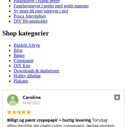
Påskekurve i Hama perler
Fastelavnspynt i perler med gratis mønster
Sy nemt dit eget julepynt i stof
Posca Julevinduer
DIY Blyantsholder
Shop kategorier
Blækfri Aftryk
Blog
Bøger
Crepepapir
DIY Kits
Downloads & skabeloner
Hobby tilbehør
Plakater
Annika Bak Hansen
23/06/2021
Virkelig et fint sted at handle. Kvaliteten er i top, både 
rgen
produkterne, levering og kundeservice.