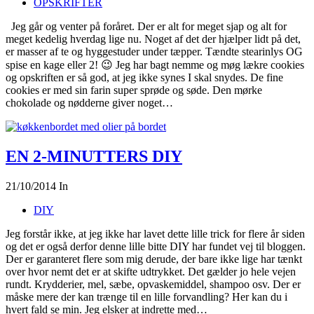
OPSKRIFTER
Jeg går og venter på foråret. Der er alt for meget sjap og alt for
meget kedelig hverdag lige nu. Noget af det der hjælper lidt på det,
er masser af te og hyggestuder under tæpper. Tændte stearinlys OG
spise en kage eller 2! 😉 Jeg har bagt nemme og møg lækre cookies
og opskriften er så god, at jeg ikke synes I skal snydes. De fine
cookies er med sin farin super sprøde og søde. Den mørke
chokolade og nødderne giver noget…
EN 2-MINUTTERS DIY
21/10/2014
In
DIY
Jeg forstår ikke, at jeg ikke har lavet dette lille trick for flere år siden
og det er også derfor denne lille bitte DIY har fundet vej til bloggen.
Der er garanteret flere som mig derude, der bare ikke lige har tænkt
over hvor nemt det er at skifte udtrykket. Det gælder jo hele vejen
rundt. Krydderier, mel, sæbe, opvaskemiddel, shampoo osv. Der er
måske mere der kan trænge til en lille forvandling? Her kan du i
hvert fald se min. Jeg elsker at indrette med…