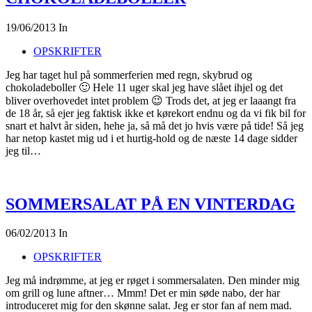
19/06/2013
In
OPSKRIFTER
Jeg har taget hul på sommerferien med regn, skybrud og
chokoladeboller 🙂 Hele 11 uger skal jeg have slået ihjel og det
bliver overhovedet intet problem 😉 Trods det, at jeg er laaangt fra
de 18 år, så ejer jeg faktisk ikke et kørekort endnu og da vi fik bil for
snart et halvt år siden, hehe ja, så må det jo hvis være på tide! Så jeg
har netop kastet mig ud i et hurtig-hold og de næste 14 dage sidder
jeg til…
SOMMERSALAT PÅ EN VINTERDAG
06/02/2013
In
OPSKRIFTER
Jeg må indrømme, at jeg er røget i sommersalaten. Den minder mig
om grill og lune aftner… Mmm! Det er min søde nabo, der har
introduceret mig for den skønne salat. Jeg er stor fan af nem mad.