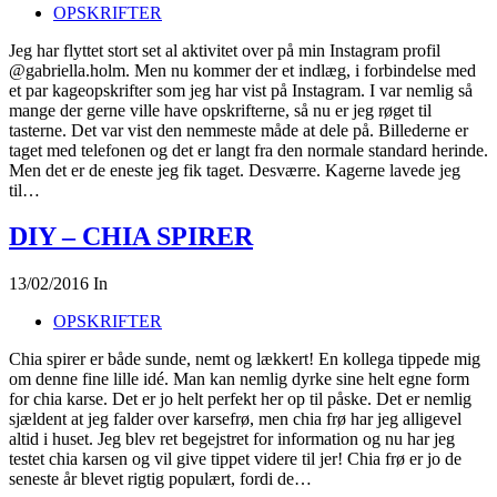
OPSKRIFTER
Jeg har flyttet stort set al aktivitet over på min Instagram profil
@gabriella.holm. Men nu kommer der et indlæg, i forbindelse med
et par kageopskrifter som jeg har vist på Instagram. I var nemlig så
mange der gerne ville have opskrifterne, så nu er jeg røget til
tasterne. Det var vist den nemmeste måde at dele på. Billederne er
taget med telefonen og det er langt fra den normale standard herinde.
Men det er de eneste jeg fik taget. Desværre. Kagerne lavede jeg
til…
DIY – CHIA SPIRER
13/02/2016
In
OPSKRIFTER
Chia spirer er både sunde, nemt og lækkert! En kollega tippede mig
om denne fine lille idé. Man kan nemlig dyrke sine helt egne form
for chia karse. Det er jo helt perfekt her op til påske. Det er nemlig
sjældent at jeg falder over karsefrø, men chia frø har jeg alligevel
altid i huset. Jeg blev ret begejstret for information og nu har jeg
testet chia karsen og vil give tippet videre til jer! Chia frø er jo de
seneste år blevet rigtig populært, fordi de…